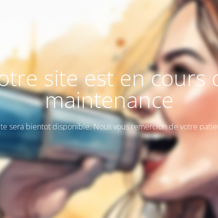
otre site est en cours 
maintenance
ite sera bientot disponible. Nous vous remercion de votre patie