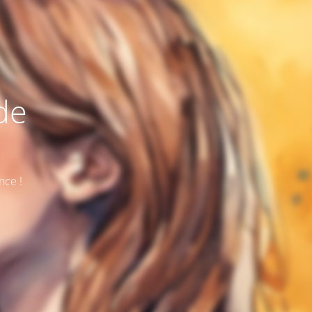
de
nce !