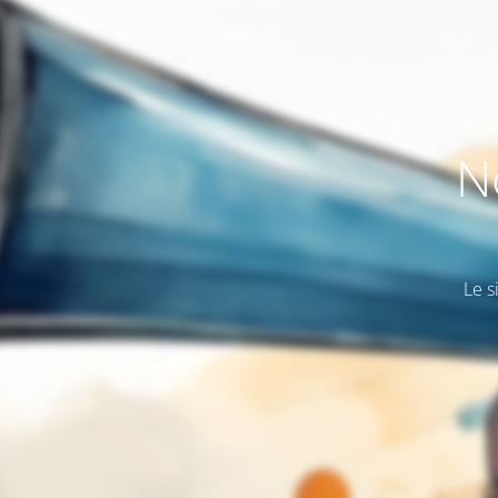
N
Le s