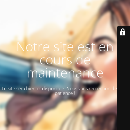
Notre site est en
cours de
maintenance
Le site sera bientot disponible. Nous vous remercion de votre
patience !