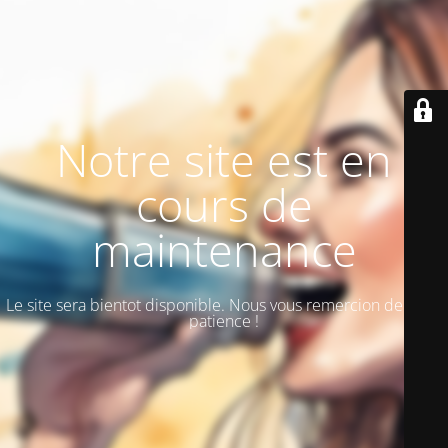
Notre site est en
cours de
maintenance
Le site sera bientot disponible. Nous vous remercion de votre
patience !