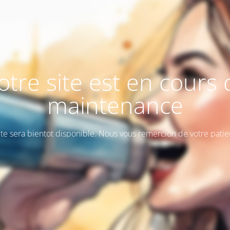
otre site est en cours 
maintenance
ite sera bientot disponible. Nous vous remercion de votre patie