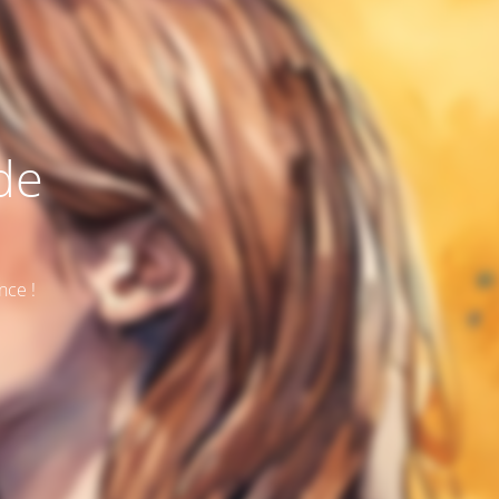
de
nce !