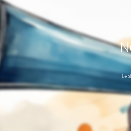
N
Le s