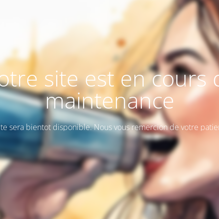
otre site est en cours 
maintenance
ite sera bientot disponible. Nous vous remercion de votre patie