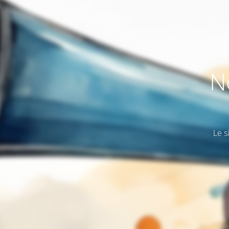
N
Le s