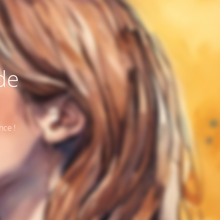
de
nce !