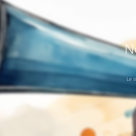
N
Le s