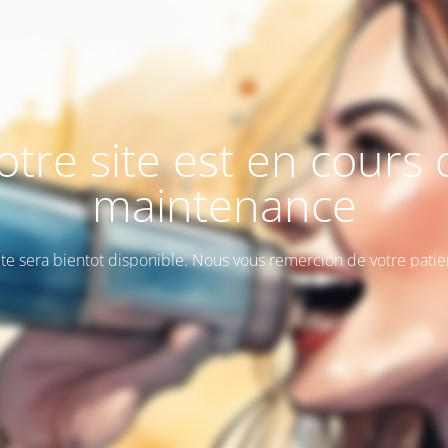
otre site est en cours 
maintenance
ite sera bientot disponible. Nous vous remercion de votre patie