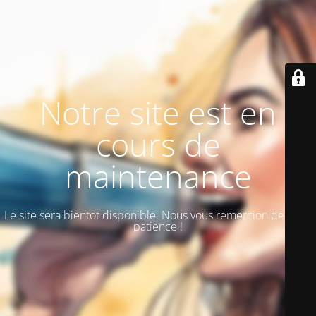
Notre site est en
cours de
maintenance
Le site sera bientot disponible. Nous vous remercion de votre
patience !